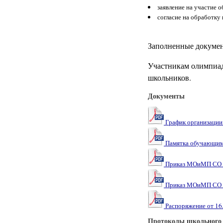
заявление на участие 
согласие на обработку
Заполненные докумен
Участникам олимпиад
школьников.
Документы
График организации
Памятка обучающимс
Приказ МОиМП СО №-
Приказ МОиМП СО №
Распоряжение от 16
Протоколы школьного э