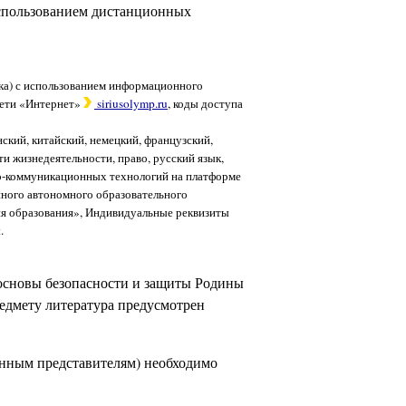
 использованием дистанционных
ика) с использованием информационного
сети «Интернет»
siriusolymp.ru
, коды доступа
ский, китайский, немецкий, французский,
ти жизнедеятельности, право, русский язык,
но-коммуникационных технологий на платформе
нного автономного образовательного
ия образования», Индивидуальные реквизиты
.
 основы безопасности и защиты Родины
редмету литература предусмотрен
онным представителям) необходимо