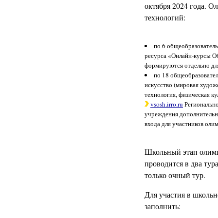
октября 2024 года. О
технологий:
по 6 общеобразователь
ресурса «Онлайн-курсы О
формируются отдельно дл
по 18 общеобразовател
искусство (мировая художе
технология, физическая к
vsosh.irro.ru
Регионально
учреждения дополнительн
входа для участников оли
Школьный этап олимп
проводится в два тур
только очный тур.
Для участия в школь
заполнить: