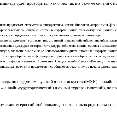
лимпиада будет проводиться как очно, так и в режиме онлайн с
ным предметам (математика, информатика, химия, биология, астрономия, физ
бразовательного центра «Сириус» в информационно- телекоммуникационной 
я каждого предмета и сообщаются участникам до начала олимпиады.
ьным предметам (география, иностранный язык английский, испанский, итальян
ственная культура), история, литература, обществознание, основы безопаснос
ультура, экология, экономика) с использованием дистанционных информацион
го центра обработки информации и оценки качества образования государстве
ого профессионального образования Свердловской области «Институт развит
мпиады для всех этих предметов и сообщаются участнику до начала олимпиады
иады по предметам: русский язык и искусство(МХК) - онлайн,
а – онлайн-тур(теоретический) и очный тур(практический), по п
ном этапе всероссийской олимпиады школьников родителям (зак